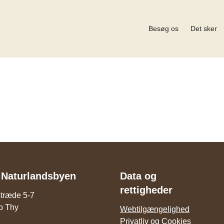
Besøg os
Det sker
 Naturlandsbyen
Data og
rettigheder
stræde 5-7
p Thy
Webtilgængelighed
Privatliv og Cookies