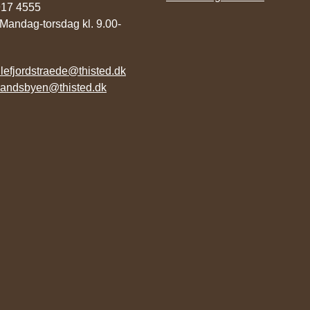
9917 4555
 Mandag-torsdag kl. 9.00-
illefjordstraede@thisted.dk
landsbyen@thisted.dk