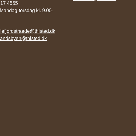
9917 4555
 Mandag-torsdag kl. 9.00-
illefjordstraede@thisted.dk
landsbyen@thisted.dk