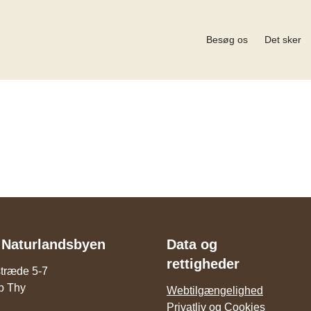
Besøg os
Det sker
 Naturlandsbyen
Data og
rettigheder
stræde 5-7
p Thy
Webtilgængelighed
Privatliv og Cookies