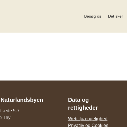
Besøg os
Det sker
 Naturlandsbyen
Data og
rettigheder
stræde 5-7
p Thy
Webtilgængelighed
Privatliv og Cookies