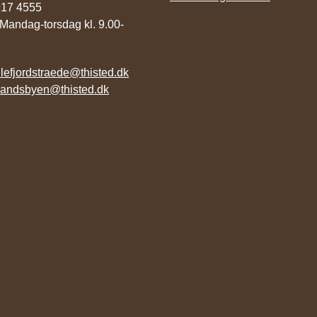
9917 4555
 Mandag-torsdag kl. 9.00-
illefjordstraede@thisted.dk
landsbyen@thisted.dk