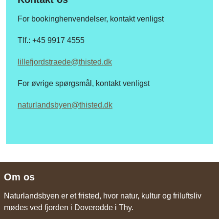
For bookinghenvendelser, kontakt venligst
Tlf.: +45 9917 4555
lillefjordstraede@thisted.dk
For øvrige spørgsmål, kontakt venligst
naturlandsbyen@thisted.dk
Om os
Naturlandsbyen er et fristed, hvor natur, kultur og friluftsliv
mødes ved fjorden i Doverodde i Thy.