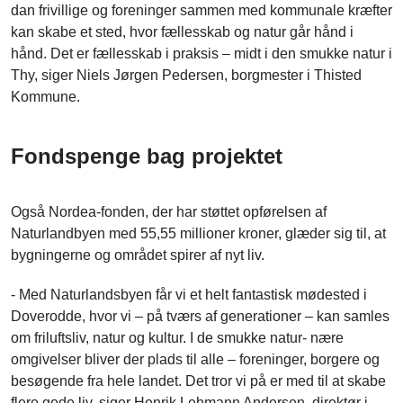
dan frivillige og foreninger sammen med kommunale kræfter
kan skabe et sted, hvor fællesskab og natur går hånd i
hånd. Det er fællesskab i praksis – midt i den smukke natur i
Thy, siger Niels Jørgen Pedersen, borgmester i Thisted
Kommune.
Fondspenge bag projektet
Også Nordea-fonden, der har støttet opførelsen af
Naturlandbyen med 55,55 millioner kroner, glæder sig til, at
bygningerne og området spirer af nyt liv.
- Med Naturlandsbyen får vi et helt fantastisk mødested i
Doverodde, hvor vi – på tværs af generationer – kan samles
om friluftsliv, natur og kultur. I de smukke natur- nære
omgivelser bliver der plads til alle – foreninger, borgere og
besøgende fra hele landet. Det tror vi på er med til at skabe
flere gode liv, siger Henrik Lehmann Andersen, direktør i